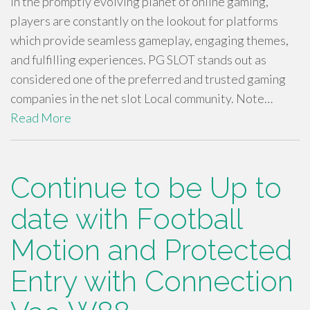
In the promptly evolving planet of online gaming,
players are constantly on the lookout for platforms
which provide seamless gameplay, engaging themes,
and fulfilling experiences. PG SLOT stands out as
considered one of the preferred and trusted gaming
companies in the net slot Local community. Note…
Read More
Continue to be Up to
date with Football
Motion and Protected
Entry with Connection