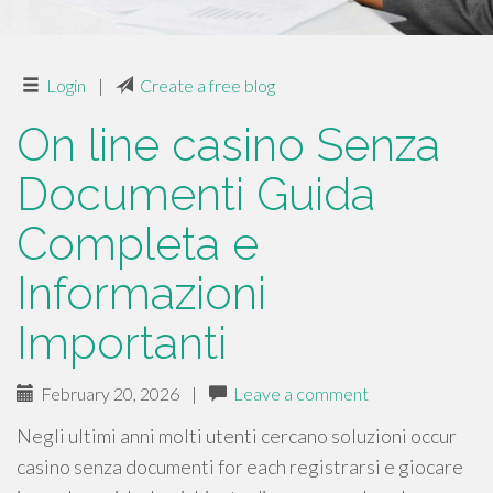
Login
|
Create a free blog
On line casino Senza
Documenti Guida
Completa e
Informazioni
Importanti
February 20, 2026
|
Leave a comment
Negli ultimi anni molti utenti cercano soluzioni occur
casino senza documenti for each registrarsi e giocare