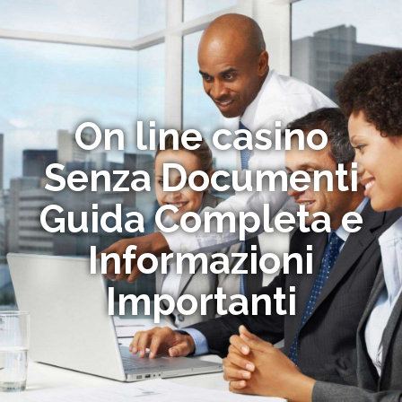
On line casino
Senza Documenti
Guida Completa e
Informazioni
Importanti