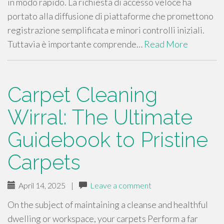
in modo rapido. La richiesta di accesso veloce ha
portato alla diffusione di piattaforme che promettono
registrazione semplificata e minori controlli iniziali.
Tuttavia è importante comprende…
Read More
Carpet Cleaning
Wirral: The Ultimate
Guidebook to Pristine
Carpets
April 14, 2025
|
Leave a comment
On the subject of maintaining a cleanse and healthful
dwelling or workspace, your carpets Perform a far